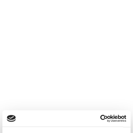
Eichwalde
Bahnhofstraße 75
15732 Eichwalde
Montag - Freitag
10:00 - 18:00 Uhr
Tel.: 030 67197213
Lernen Sie uns kennen