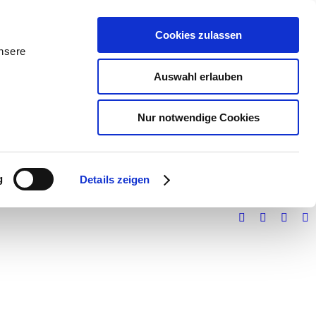
Cookies zulassen
unsere
Auswahl erlauben
Nur notwendige Cookies
g
Details zeigen
Facebook
X
Instag
Y
page
page
page
pa
opens
opens
opens
op
in
in
in
in
new
new
new
n
window
window
windo
w