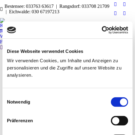
Bestensee: 033763 63617 | Rangsdorf: 033708 21709
Facebook
X
| Eichwalde: 030 67197213
page
page
Instagram
YouT
opens
open
page
page
RB Reisen
in
in
opens
open
RB Reisen Aktiv
new
new
in
in
Wohnmobil RB Reisen Mobil
window
wind
Ferienwohnung Darß Traum
new
new
Search:
window
wind
Diese Webseite verwendet Cookies
Wir verwenden Cookies, um Inhalte und Anzeigen zu
personalisieren und die Zugriffe auf unsere Website zu
analysieren.
Einwilligungsauswahl
Notwendig
Präferenzen